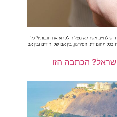
 יש לחייב אשר לא מצליח לפרוע את חובותיו? כל
ן ושיקום כלכלי (התשע"ח-2018)" אשר ביצע הסדרה כוללת בכל תחום דיני הפירעון, בין אם של יחידים ובין אם
ישראל? הכתבה הזו