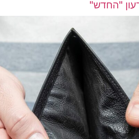
עון "החדש"