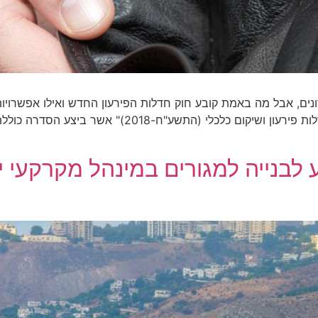
ים, אבל מה באמת קובע חוק חדלות הפירעון החדש ואילו אפשרויות
המידע בכתבה שלפניכם בשנת 2018 נחקק "חוק חדלות פירעו
לבנייה למגורים במינהל מקרקעי 