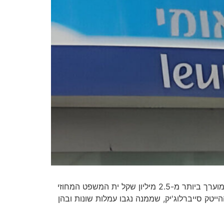
חברת הייטק טענה שלאומי, דיסקונט ומזרחי טפחות גבו מעסקים שמעבירים מט"ח גם "עמלת סוויפט" שלא כדין. הסכום מוערך ביותר מ-2.5 מיליון שקל ית המשפט המחוזי
יטק סייברלוג'יק, שממנה נגבו עמלות שונות ובהן