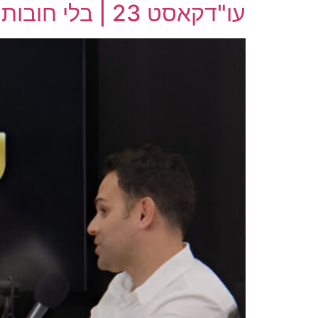
עו"דקאסט 23 | בלי חובות: "חונכנו ליטול אשראי וזה מצער"