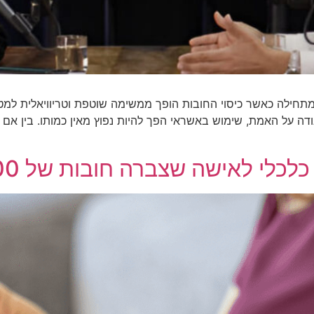
תחילה כאשר כיסוי החובות הופך ממשימה שוטפת וטריוויאלית למט
ודה על האמת, שימוש באשראי הפך להיות נפוץ מאין כמותו. בין אם 
 לאישה שצברה חובות של 300 אלף שקל