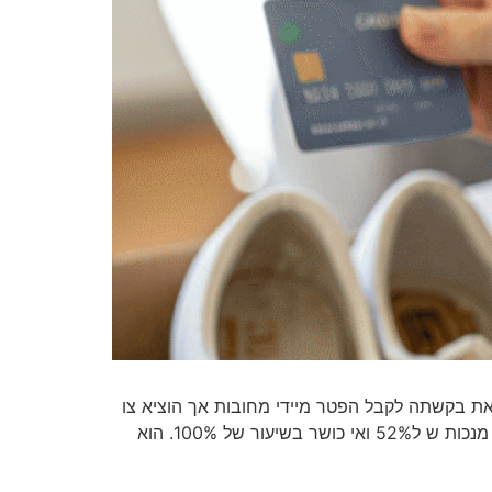
ת בקשתה לקבל הפטר מיידי מחובות אך הוציא צו
לשיקום כלכלי עם תשלום חודשי נמוך יחסית השופט עופר חיים שורק קבע לאחרונה תכנית שיקום כלכלי לחייבת הסובלת מנכות ש ל52% ואי כושר בשיעור של 100%. הוא